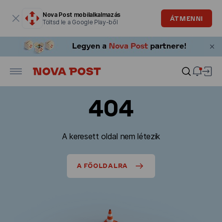
Modális ablak megnyitva
Nova Post mobilalkalmazás
ÁTMENNI
Töltsd le a Google Play-ből
404
A keresett oldal nem létezik
A FŐOLDALRA