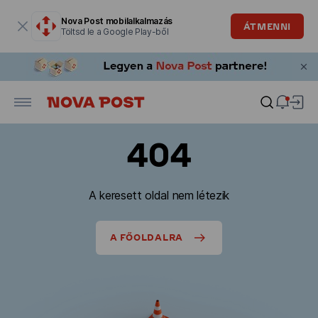
Modális ablak megnyitva
Nova Post mobilalkalmazás
ÁTMENNI
Töltsd le a Google Play-ből
404
A keresett oldal nem létezik
A FŐOLDALRA