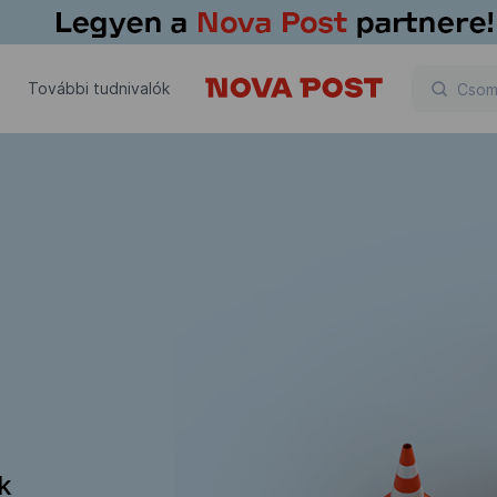
További tudnivalók
ik