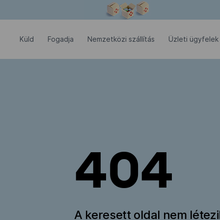
Modális ablak megnyitva
Küld
Fogadja
Nemzetközi szállítás
Üzleti ügyfelek
404
A keresett oldal nem létez