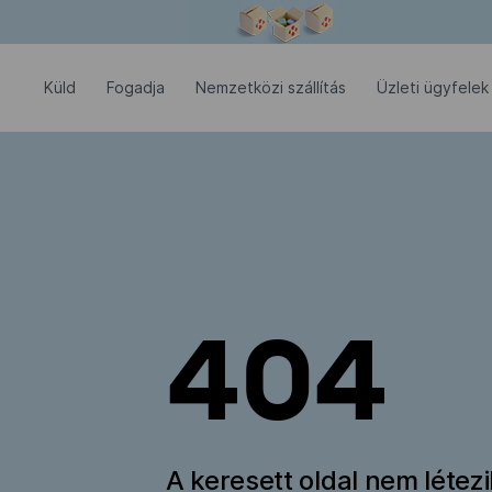
Modális ablak megnyitva
Küld
Fogadja
Nemzetközi szállítás
Üzleti ügyfelek
404
A keresett oldal nem létez