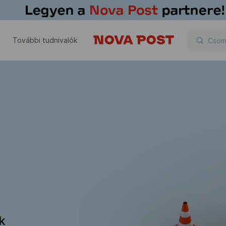
További tudnivalók
ik