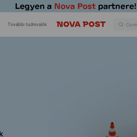
További tudnivalók
ik