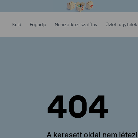
Modális ablak megnyitva
Küld
Fogadja
Nemzetközi szállítás
Üzleti ügyfelek
404
A keresett oldal nem létez