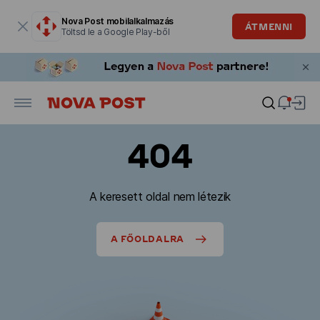
Modális ablak megnyitva
Nova Post mobilalkalmazás
ÁTMENNI
Töltsd le a Google Play-ből
404
A keresett oldal nem létezik
A FŐOLDALRA