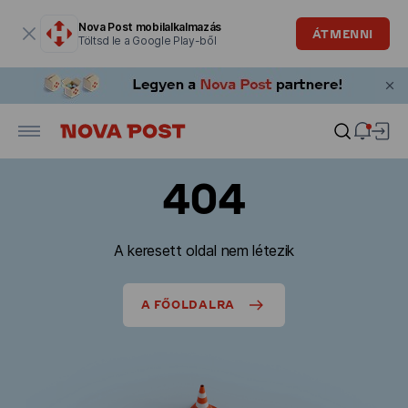
Modális ablak megnyitva
Nova Post mobilalkalmazás
ÁTMENNI
Töltsd le a Google Play-ből
404
A keresett oldal nem létezik
A FŐOLDALRA