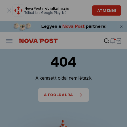
Modális ablak megnyitva
Nova Post mobilalkalmazás
ÁTMENNI
Töltsd le a Google Play-ből
404
A keresett oldal nem létezik
A FŐOLDALRA