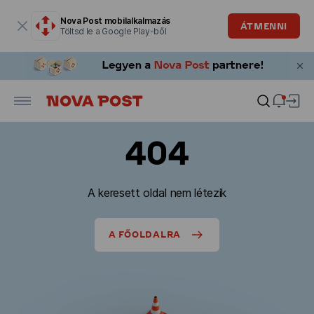
Modális ablak megnyitva
Nova Post mobilalkalmazás
ÁTMENNI
Töltsd le a Google Play-ből
404
A keresett oldal nem létezik
A FŐOLDALRA