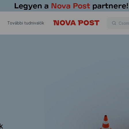
További tudnivalók
ik