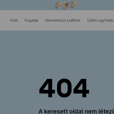
Modális ablak megnyitva
Küld
Fogadja
Nemzetközi szállítás
Üzleti ügyfelek
404
A keresett oldal nem létez