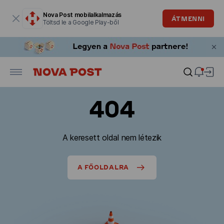
Modális ablak megnyitva
Nova Post mobilalkalmazás
ÁTMENNI
Töltsd le a Google Play-ből
404
A keresett oldal nem létezik
A FŐOLDALRA