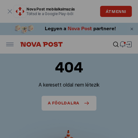
Modális ablak megnyitva
Nova Post mobilalkalmazás
ÁTMENNI
Töltsd le a Google Play-ből
404
A keresett oldal nem létezik
A FŐOLDALRA