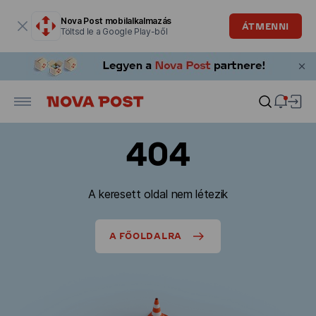
Modális ablak megnyitva
Nova Post mobilalkalmazás
ÁTMENNI
Töltsd le a Google Play-ből
404
A keresett oldal nem létezik
A FŐOLDALRA