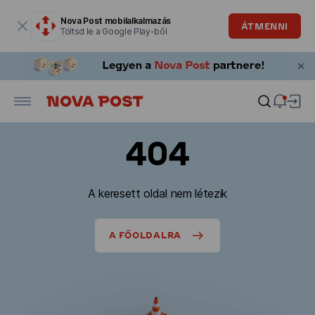
Modális ablak megnyitva
Nova Post mobilalkalmazás
ÁTMENNI
Töltsd le a Google Play-ből
404
A keresett oldal nem létezik
A FŐOLDALRA