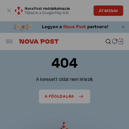
Modális ablak megnyitva
Nova Post mobilalkalmazás
ÁTMENNI
Töltsd le a Google Play-ből
404
A keresett oldal nem létezik
A FŐOLDALRA