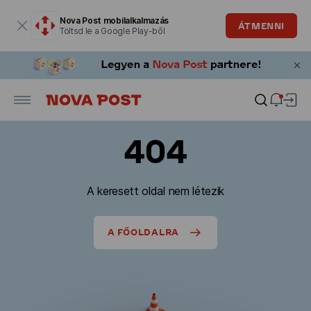
Modális ablak megnyitva
Nova Post mobilalkalmazás
ÁTMENNI
Töltsd le a Google Play-ből
404
A keresett oldal nem létezik
A FŐOLDALRA