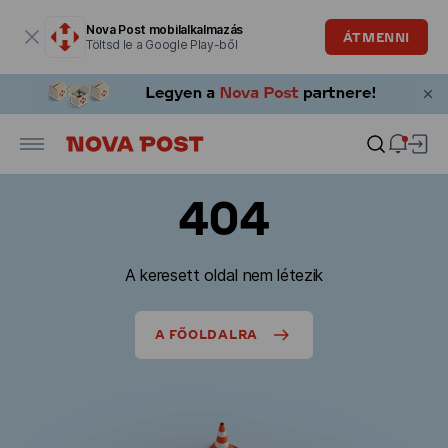
Modális ablak megnyitva
Nova Post mobilalkalmazás
ÁTMENNI
Töltsd le a Google Play-ből
404
A keresett oldal nem létezik
A FŐOLDALRA