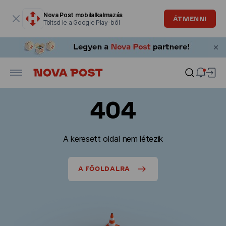
Modális ablak megnyitva
Nova Post mobilalkalmazás
ÁTMENNI
Töltsd le a Google Play-ből
404
A keresett oldal nem létezik
A FŐOLDALRA