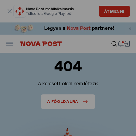
Modális ablak megnyitva
Nova Post mobilalkalmazás
ÁTMENNI
Töltsd le a Google Play-ből
404
A keresett oldal nem létezik
A FŐOLDALRA