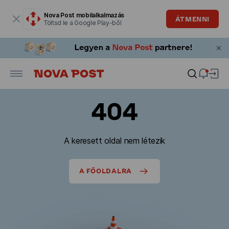
Modális ablak megnyitva
Nova Post mobilalkalmazás
ÁTMENNI
Töltsd le a Google Play-ből
404
A keresett oldal nem létezik
A FŐOLDALRA