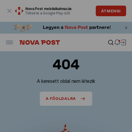
Modális ablak megnyitva
Nova Post mobilalkalmazás
ÁTMENNI
Töltsd le a Google Play-ből
404
A keresett oldal nem létezik
A FŐOLDALRA