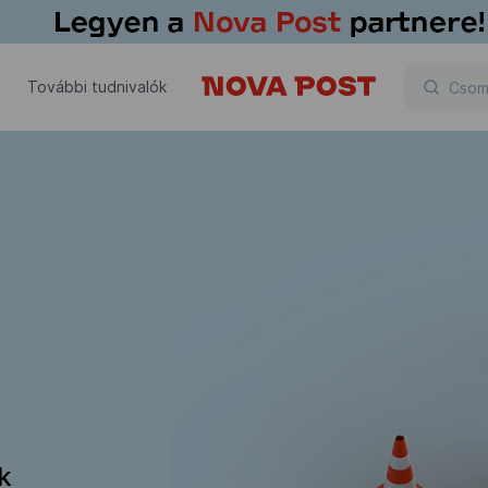
További tudnivalók
ik