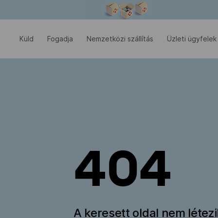
Modális ablak megnyitva
Küld
Fogadja
Nemzetközi szállítás
Üzleti ügyfelek
404
A keresett oldal nem létez