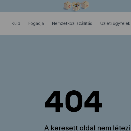
Modális ablak megnyitva
Küld
Fogadja
Nemzetközi szállítás
Üzleti ügyfelek
404
A keresett oldal nem létez