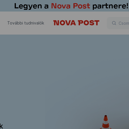
További tudnivalók
ik