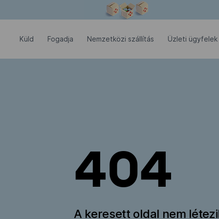
Modális ablak megnyitva
Küld
Fogadja
Nemzetközi szállítás
Üzleti ügyfelek
404
A keresett oldal nem létez