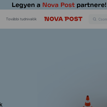
További tudnivalók
ik