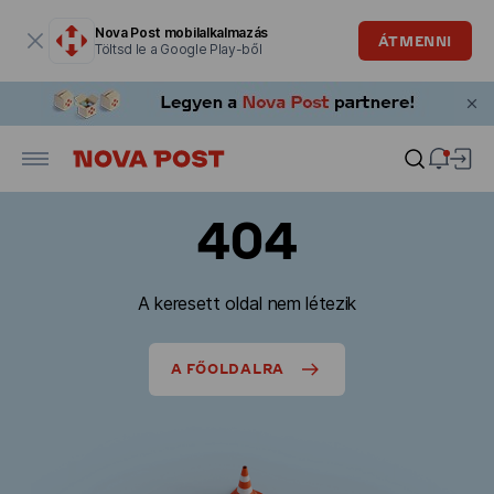
Modális ablak megnyitva
Nova Post mobilalkalmazás
ÁTMENNI
Töltsd le a Google Play-ből
404
A keresett oldal nem létezik
A FŐOLDALRA