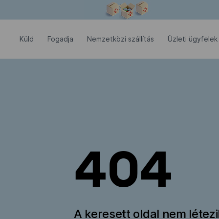
Modális ablak megnyitva
Küld
Fogadja
Nemzetközi szállítás
Üzleti ügyfelek
404
A keresett oldal nem létez