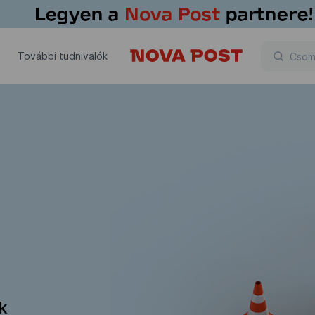
További tudnivalók
ik