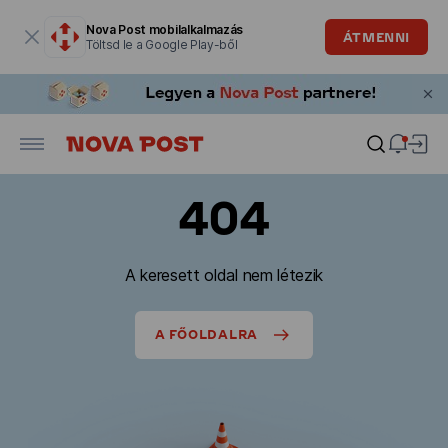
Modális ablak megnyitva
Nova Post mobilalkalmazás
ÁTMENNI
Töltsd le a Google Play-ből
404
A keresett oldal nem létezik
A FŐOLDALRA