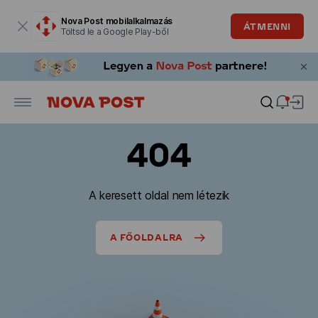
Modális ablak megnyitva
Nova Post mobilalkalmazás
ÁTMENNI
Töltsd le a Google Play-ből
404
A keresett oldal nem létezik
A FŐOLDALRA