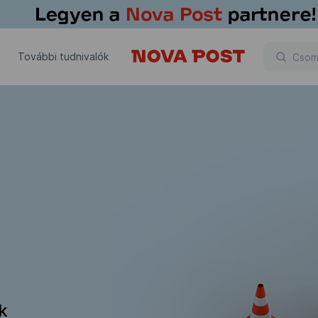
További tudnivalók
ik