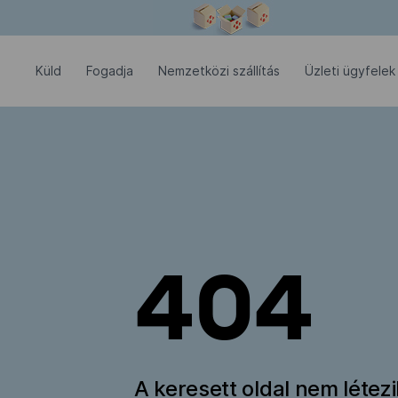
Modális ablak megnyitva
Küld
Fogadja
Nemzetközi szállítás
Üzleti ügyfelek
404
A keresett oldal nem létez