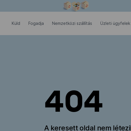
Modális ablak megnyitva
Küld
Fogadja
Nemzetközi szállítás
Üzleti ügyfelek
404
A keresett oldal nem létez