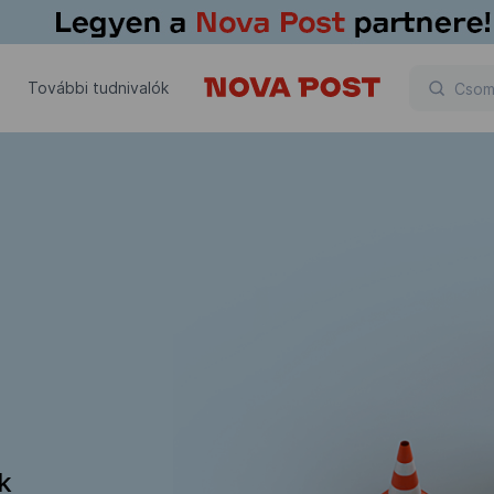
További tudnivalók
ik