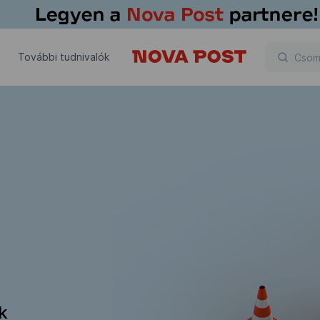
További tudnivalók
ik