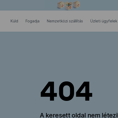
Modális ablak megnyitva
Küld
Fogadja
Nemzetközi szállítás
Üzleti ügyfelek
404
A keresett oldal nem létez