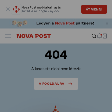
Modális ablak megnyitva
Nova Post mobilalkalmazás
ÁTMENNI
Töltsd le a Google Play-ből
404
A keresett oldal nem létezik
A FŐOLDALRA