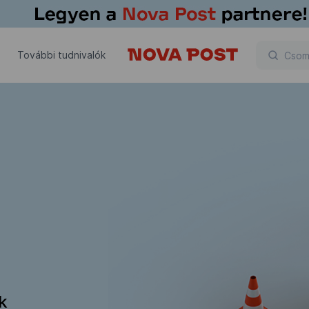
További tudnivalók
ik