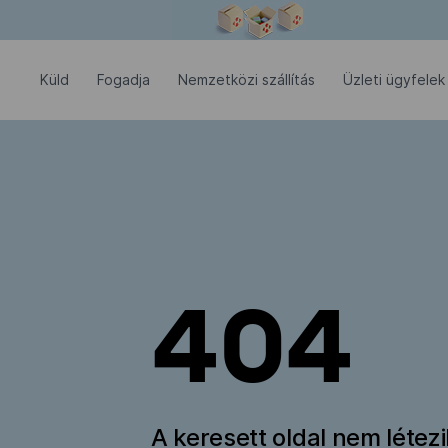
Modális ablak megnyitva
Küld
Fogadja
Nemzetközi szállítás
Üzleti ügyfelek
404
A keresett oldal nem létez