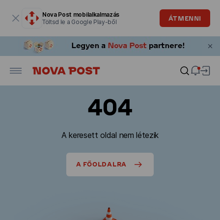
Modális ablak megnyitva
Nova Post mobilalkalmazás
ÁTMENNI
Töltsd le a Google Play-ből
404
A keresett oldal nem létezik
A FŐOLDALRA