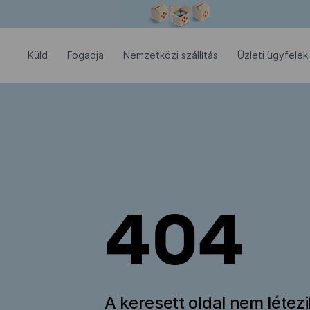
Modális ablak megnyitva
Küld
Fogadja
Nemzetközi szállítás
Üzleti ügyfelek
404
A keresett oldal nem létez