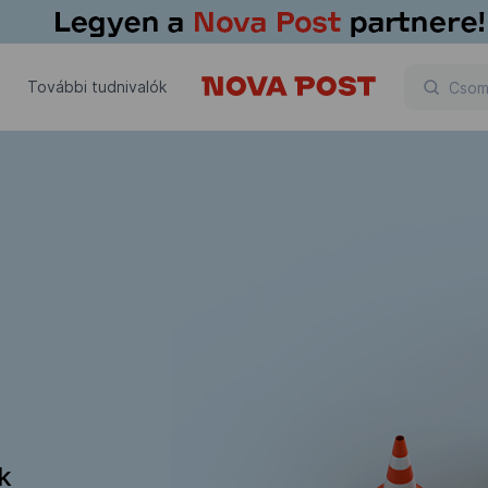
További tudnivalók
ik