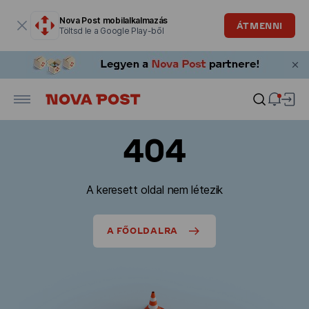
Modális ablak megnyitva
Nova Post mobilalkalmazás
ÁTMENNI
Töltsd le a Google Play-ből
404
A keresett oldal nem létezik
A FŐOLDALRA