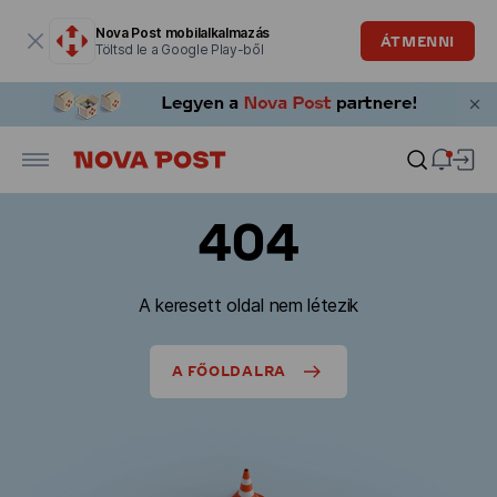
Modális ablak megnyitva
Nova Post mobilalkalmazás
ÁTMENNI
Töltsd le a Google Play-ből
404
A keresett oldal nem létezik
A FŐOLDALRA