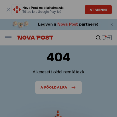
Modális ablak megnyitva
Nova Post mobilalkalmazás
ÁTMENNI
Töltsd le a Google Play-ből
404
A keresett oldal nem létezik
A FŐOLDALRA