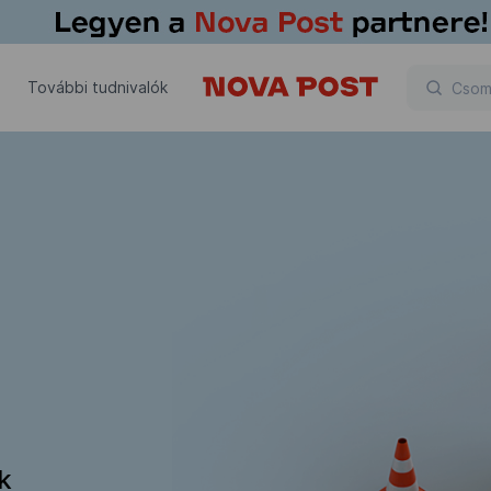
További tudnivalók
ik