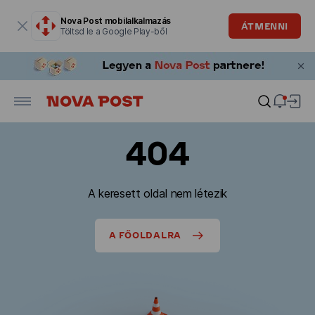
Modális ablak megnyitva
Nova Post mobilalkalmazás
ÁTMENNI
Töltsd le a Google Play-ből
404
A keresett oldal nem létezik
A FŐOLDALRA