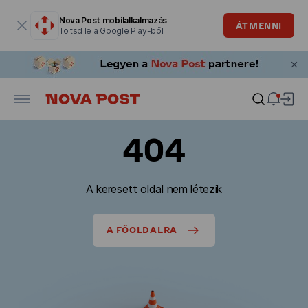
Modális ablak megnyitva
Nova Post mobilalkalmazás
ÁTMENNI
Töltsd le a Google Play-ből
404
A keresett oldal nem létezik
A FŐOLDALRA