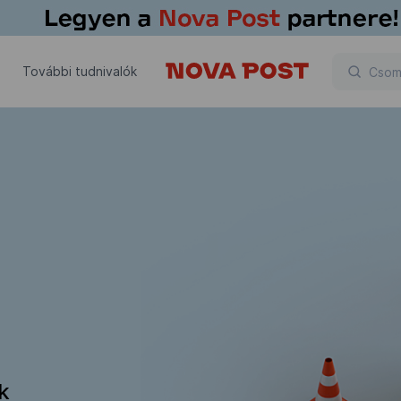
További tudnivalók
ik