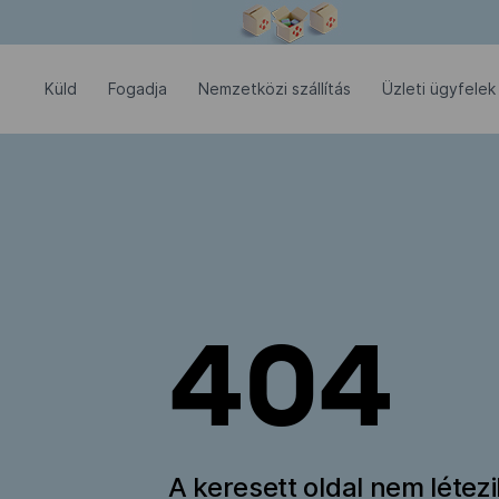
Modális ablak megnyitva
Küld
Fogadja
Nemzetközi szállítás
Üzleti ügyfelek
404
A keresett oldal nem létez