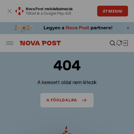
Modális ablak megnyitva
Nova Post mobilalkalmazás
ÁTMENNI
Töltsd le a Google Play-ből
404
A keresett oldal nem létezik
A FŐOLDALRA