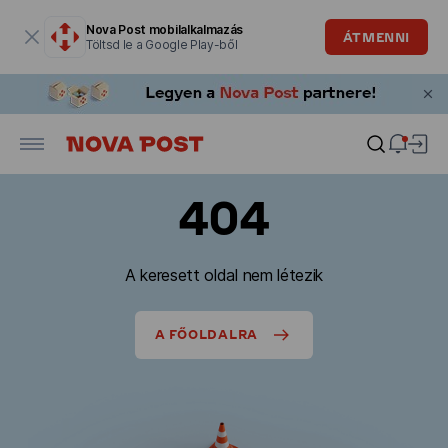
Modális ablak megnyitva
Nova Post mobilalkalmazás
ÁTMENNI
Töltsd le a Google Play-ből
404
A keresett oldal nem létezik
A FŐOLDALRA