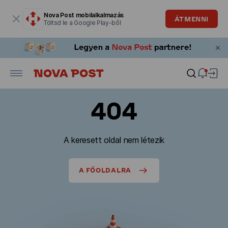
Modális ablak megnyitva
Nova Post mobilalkalmazás
ÁTMENNI
Töltsd le a Google Play-ből
404
A keresett oldal nem létezik
A FŐOLDALRA