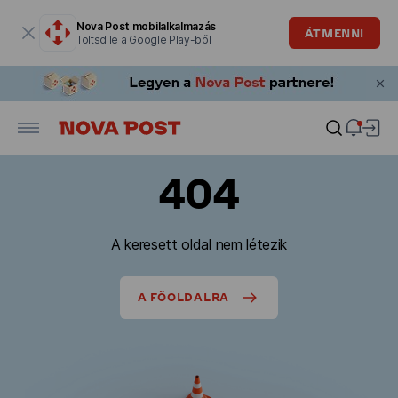
Modális ablak megnyitva
Nova Post mobilalkalmazás
ÁTMENNI
Töltsd le a Google Play-ből
404
A keresett oldal nem létezik
A FŐOLDALRA