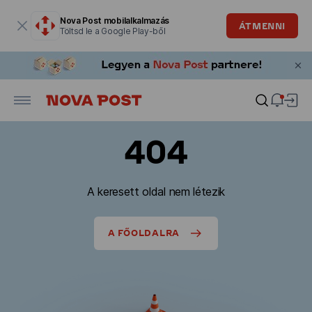
Modális ablak megnyitva
Nova Post mobilalkalmazás
ÁTMENNI
Töltsd le a Google Play-ből
404
A keresett oldal nem létezik
A FŐOLDALRA