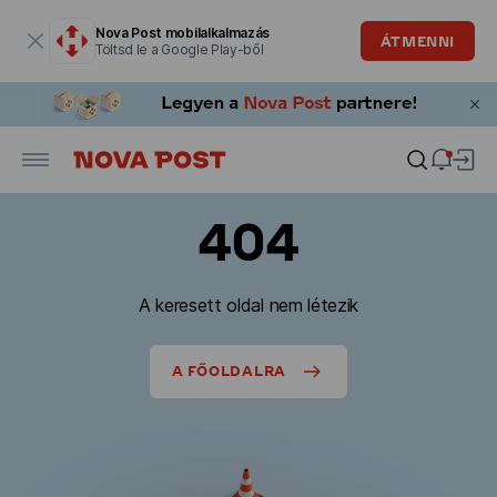
Modális ablak megnyitva
Nova Post mobilalkalmazás
ÁTMENNI
Töltsd le a Google Play-ből
404
A keresett oldal nem létezik
A FŐOLDALRA