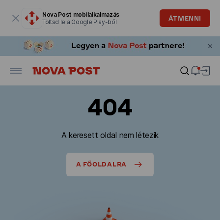
Modális ablak megnyitva
Nova Post mobilalkalmazás
ÁTMENNI
Töltsd le a Google Play-ből
404
A keresett oldal nem létezik
A FŐOLDALRA