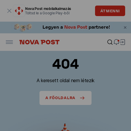
Modális ablak megnyitva
Nova Post mobilalkalmazás
ÁTMENNI
Töltsd le a Google Play-ből
404
A keresett oldal nem létezik
A FŐOLDALRA